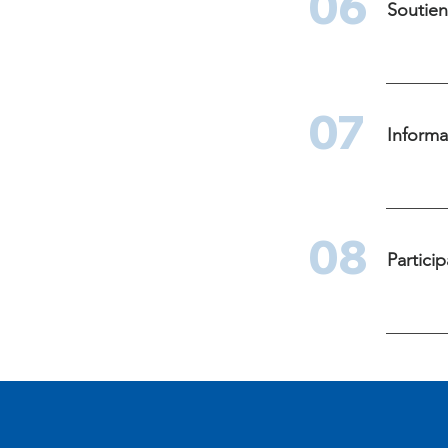
06
Soutien
07
Informa
08
Partici