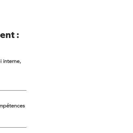
vent
:
 interne,
compétences