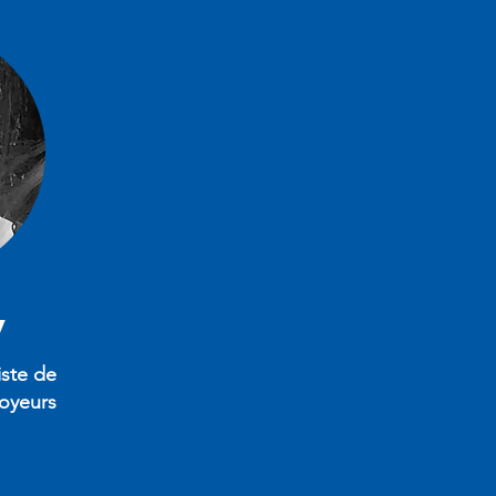
y
iste de
oyeurs